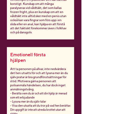
konstigt. Kunskap om att många
paralyseras vid våldtäkt, det som kallas
frozen fright,
plus en kunskap om att en
våldtäkt inte alltid sker med en penis utan
också kan vara fingrar som förs upp i en
slida eller en anal, kan hjälpa en att förstå
att det faktiskt förekommer även i folkhav
och på dansgolv.
Emotionell första
hjälpen
Att ta personen på allvar, inte nedvärdera
det hen utsatts för och att lyssna mer än du
själv pratar är bra grundförutsättningar för
stöd. Motivera gärna personen att
polisanmäla händelsen, du har dock inget
anmälningstvång.
- Berätta vem du är och att din hjälp är menad
som ett erbjudande
- Lyssna mer än du själv talar
- Visa den utsatta att du tror på vad hen berättar.
Din uppgift är inte att utreda brottet utan att
stötta.