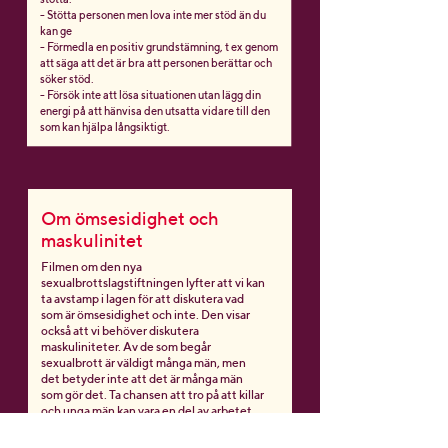
- Stötta personen men lova inte mer stöd än du
kan ge
- Förmedla en positiv grundstämning, t ex genom
att säga att det är bra att personen berättar och
söker stöd.
- Försök inte att lösa situationen utan lägg din
energi på att hänvisa den utsatta vidare till den
som kan hjälpa långsiktigt.
Om ömsesidighet och
maskulinitet
Filmen om den nya
sexualbrottslagstiftningen lyfter att vi kan
ta avstamp i lagen för att diskutera vad
som är ömsesidighet och inte. Den visar
också att vi behöver diskutera
maskuliniteter. Av de som begår
sexualbrott är väldigt många män, men
det betyder inte att det är många män
som gör det. Ta chansen att tro på att killar
och unga män kan vara en del av arbetet,
att de kan vara en del av lösningen och
inte i första hand ett problem. Men de