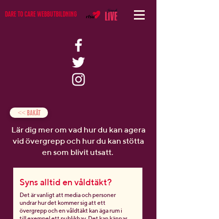
Dare to Care Webbutbildning
<< bakåt
Lär dig mer om vad hur du kan agera
vid övergrepp och hur du kan stötta
en som blivit utsatt.
Syns alltid en våldtäkt?
Det är vanligt att media och personer
undrar hur det kommer sig att ett
övergrepp och en våldtäkt kan äga rum i
till exempel ett publikhav. Det kan kännas